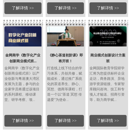
了解详情 >>
了解详情 >>
了解详情 >>
金网商学《数字化产业
《静心茶道初阶课》即
商业模式创新设计方案
创新商业模式班...
将开班！
班
金网商学《数字化产业
打造线上线下结合的学
金网国际教育学院研学
创新商业模式班》以产
习体系，共创共修，赋
汇将为您提供标杆企业
业创新与粤港澳大湾区
能成长，通过推广系统
走访，商务路演、异地
发展为主题，参与的企
化的茶道养生、静心、
游学资源链接、专家智
业家学员将通过该项目
冥想、德商等课程，打
库顾问咨询、技工和专
的系列课程、移动课
造一个以“茶道 冥想 传
项人才输送、招商引资
堂、研学考察、项...
递爱”为使命...
等，助力商学赋...
了解详情 >>
了解详情 >>
了解详情 >>